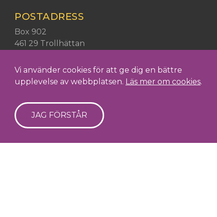
POSTADRESS
Postadress:
Box 902
461 29 Trollhättan
Vi använder cookies för att ge dig en bättre
SOCIALA MEDIER
upplevelse av webbplatsen.
Läs mer om cookies
.
LinkedIn
JAG FÖRSTÅR
PROJEKTÄGARE