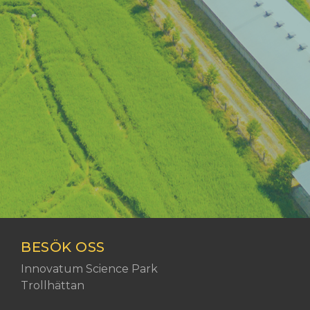
BESÖK OSS
Besöksadress:
Innovatum Science Park
Trollhättan