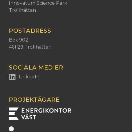
Besöksadress:
Innovatum Science Park
Trollhättan
POSTADRESS
Postadress:
Box 902
461 29 Trollhättan
SOCIALA MEDIER
LinkedIn
PROJEKTÄGARE