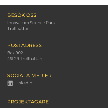
BESÖK OSS
Besöksadress:
Innovatum Science Park
Trollhättan
POSTADRESS
Postadress:
Box 902
461 29 Trollhättan
SOCIALA MEDIER
LinkedIn
PROJEKTÄGARE